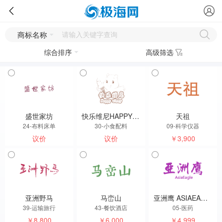
商标名称
综合排序
高级筛选
盛世家坊
快乐维尼HAPPYWINNY
天祖
24-布料床单
30-小食配料
09-科学仪器
议价
议价
￥3,900
亚洲野马
马峦山
亚洲鹰 ASIAEAGLE
39-运输旅行
43-餐饮酒店
05-医药
￥8,800
￥6,000
￥4,999