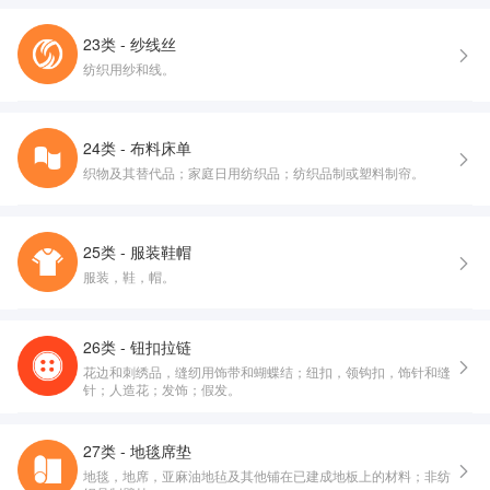
23类 - 纱线丝
纺织用纱和线。
24类 - 布料床单
织物及其替代品；家庭日用纺织品；纺织品制或塑料制帘。
25类 - 服装鞋帽
服装，鞋，帽。
26类 - 钮扣拉链
花边和刺绣品，缝纫用饰带和蝴蝶结；纽扣，领钩扣，饰针和缝
针；人造花；发饰；假发。
27类 - 地毯席垫
地毯，地席，亚麻油地毡及其他铺在已建成地板上的材料；非纺