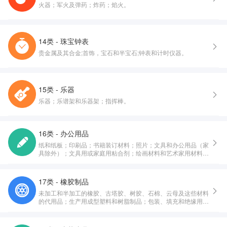
火器；军火及弹药；炸药；焰火。
14类 - 珠宝钟表
贵金属及其合金;首饰，宝石和半宝石;钟表和计时仪器。
15类 - 乐器
乐器；乐谱架和乐器架；指挥棒。
16类 - 办公用品
纸和纸板；印刷品；书籍装订材料；照片；文具和办公用品（家
具除外）；文具用或家庭用粘合剂；绘画材料和艺术家用材料；
画笔；教育或教学用品；包装和打包用塑料纸、塑料膜和塑料
袋；印刷铅字，印版。
17类 - 橡胶制品
未加工和半加工的橡胶、古塔胶、树胶、石棉、云母及这些材料
的代用品；生产用成型塑料和树脂制品；包装、填充和绝缘用材
料；非金属软管和非金属柔性管。