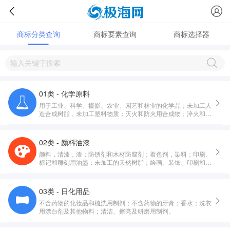
商标分类查询
商标要素查询
商标选择器
01类 - 化学原料
用于工业、科学、摄影、农业、园艺和林业的化学品；未加工人
造合成树脂，未加工塑料物质；灭火和防火用合成物；淬火和焊
接用制剂；鞣制动物皮毛用物质；工业用粘合剂；堆肥，肥料，
化肥；工业和科学用生物制剂。
02类 - 颜料油漆
颜料，清漆，漆；防锈剂和木材防腐剂；着色剂，染料；印刷、
标记和雕刻用油墨；未加工的天然树脂；绘画、装饰、印刷和艺
术用金属箔及金属粉。
03类 - 日化用品
不含药物的化妆品和梳洗用制剂；不含药物的牙膏；香水；洗衣
用漂白剂及其他物料；清洁、擦亮及研磨用制剂。