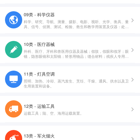
09类 - 科学仪器
科学、研究、导航、测量、摄影、电影、视听、光学、衡具、量
具、信号、侦测、测试、检验、救生和教学用装置及仪器：处
理、开关、转换、积累、调节或控制电的配送或使用的装置和仪
器：录制、传送、重放或处理声音、影像或数据的装置和仪器：
已录制和可下载的多媒体文件，计算机软件，录制和存储用空白
10类 - 医疗器械
的数字或模拟介质：投币启动设备用机械装置：收银机，计算设
外科、医疗、牙科和兽医用仪器及器械；假肢，假眼和假牙；眼
备：计算机和计算机外围设备：潜水服，潜水面罩，潜水用耳
镜，隐形眼镜和太阳镜；矫形用物品；缝合材料；残疾人专用治
塞，潜水用鼻夹，潜水员手套，潜水呼吸器：灭火设备。
疗装置；按摩器械；婴儿护理用器械、器具及用品；性生活用器
械、器具及用品。
11类 - 灯具空调
照明、加热、冷却、蒸汽发生、烹饪、干燥、通风、供水以及卫
生用装置和设备。
12类 - 运输工具
运载工具；陆、空、海用运载装置。
13类 - 军火烟火