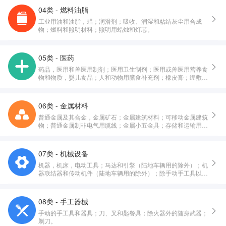
04类 - 燃料油脂
工业用油和油脂，蜡；润滑剂；吸收、润湿和粘结灰尘用合成
物；燃料和照明材料；照明用蜡烛和灯芯。
05类 - 医药
药品，医用和兽医用制剂；医用卫生制剂；医用或兽医用营养食
物和物质，婴儿食品；人和动物用膳食补充剂；橡皮膏；绷敷材
料；填塞牙孔用料，牙科用蜡；消毒剂；消灭有害动物制剂；杀
真菌剂，除莠剂。
06类 - 金属材料
普通金属及其合金，金属矿石；金属建筑材料；可移动金属建筑
物；普通金属制非电气用缆线；金属小五金具；存储和运输用金
属容器；保险箱。
07类 - 机械设备
机器，机床，电动工具；马达和引擎（陆地车辆用的除外）；机
器联结器和传动机件（陆地车辆用的除外）；除手动手工具以外
的农业器具；孵化器；自动售货机。
08类 - 手工器械
手动的手工具和器具；刀、叉和匙餐具；除火器外的随身武器；
剃刀。