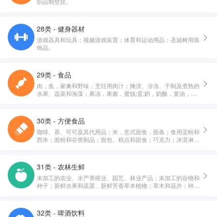
织品制壁挂。
28类 - 健身器材
游戏器具和玩具；视频游戏装置；体育和运动用品；圣诞树用装
饰品。
29类 - 食品
肉，鱼，家禽和野味；烹饪用肉汁；腌渍、冷冻、干制及煮熟的
水果、蔬菜和海藻；果冻，果酱，蜜饯;蛋;奶，奶酪，黄油，酸
奶和其他奶制品;食用油和油脂。
30类 - 方便食品
咖啡、茶、可可及其代用品；米，意式面食，面条；食用淀粉和
西米；面粉和谷类制品；面包、糕点和甜食；巧克力；冰淇淋，
果汁刨冰和其他食用冰；糖，蜂蜜，糖浆；鲜酵母，发酵粉；食
盐，调味料，香辛料，腌制香草；醋，调味酱汁和其他调味品；
冰（冻结的水）。
31类 - 农林生鲜
未加工的农业、水产养殖业、园艺、林业产品；未加工的谷物和
种子；新鲜水果和蔬菜，新鲜芳香草本植物；草木和花卉；种植
用球茎、幼苗和种子；活动物；动物的饮食；麦芽。
32类 - 啤酒饮料