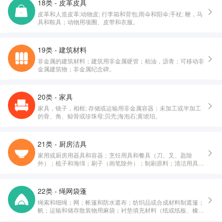
18类 - 皮革皮具
皮革和人造皮革;动物皮; 行李箱和背包;雨伞和阳伞;手杖; 鞭，马
具和鞍具；动物用项圈、皮带和衣服。
19类 - 建筑材料
非金属的建筑材料；建筑用非金属硬管；柏油，沥青；可移动非
金属建筑物；非金属纪念碑。
20类 - 家具
家具，镜子，相框; 存储或运输用非金属容器；未加工或半加工
的骨、角、鲸骨或珍珠母;贝壳;海泡石;黄琥珀。
21类 - 厨房洁具
家用或厨房用器具和容器；烹饪用具和餐具（刀、叉、匙除
外）；梳子和海绵；刷子（画笔除外）；制刷原料；清洁用具；
未加工或半加工玻璃（建筑用玻璃除外）；玻璃器皿、瓷器和陶
器。
22类 - 绳网袋蓬
绳索和细绳；网；帐篷和防水遮布；纺织品或合成材料制遮篷；
帆；运输和储存散装物用麻袋；衬垫填充材料（纸或纸板、橡
胶、塑料制除外）；纺织用纤维原料及其替代品