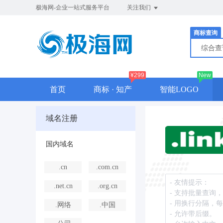
极海网-企业一站式服务平台
关注我们
商标查询
综合
¥299
New
首页
商标 · 知产
智能LOGO
域名注册
国内域名
.cn
.com.cn
.net.cn
.org.cn
.网络
.中国