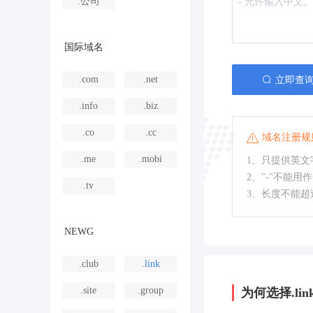
.公司
国际域名
.com
.net
立即查
.info
.biz
.co
.cc
域名注册规
.me
.mobi
1、只提供英文字
2、"-"不能用
.tv
3、长度不能超
NEWG
.club
.link
.site
.group
为何选择.lin