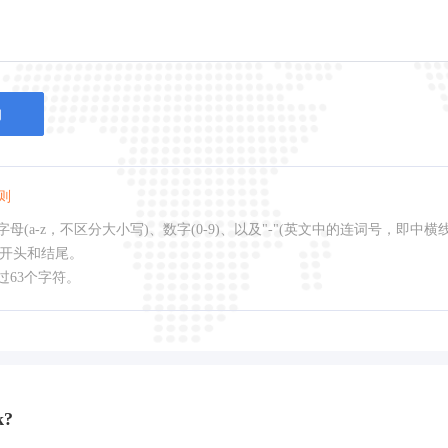
询
则
母(a-z，不区分大小写)、数字(0-9)、以及"-"(英文中的连词号，即中横
作开头和结尾。
过63个字符。
k?